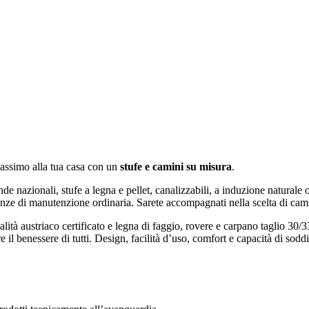
massimo alla tua casa con un
stufe e camini su misura
.
de nazionali, stufe a legna e pellet, canalizzabili, a induzione naturale o
genze di manutenzione ordinaria. Sarete accompagnati nella scelta di cami
lità austriaco certificato e legna di faggio, rovere e carpano taglio 30/3
re il benessere di tutti. Design, facilità d’uso, comfort e capacità di sod