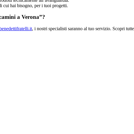
prodotti tecnicamente all’avanguardia.
i cui hai bisogno, per i tuoi progetti.
e camini a Verona”?
nedettifratelli.it
, i nostri specialisti saranno al tuo servizio. Scopri tutt