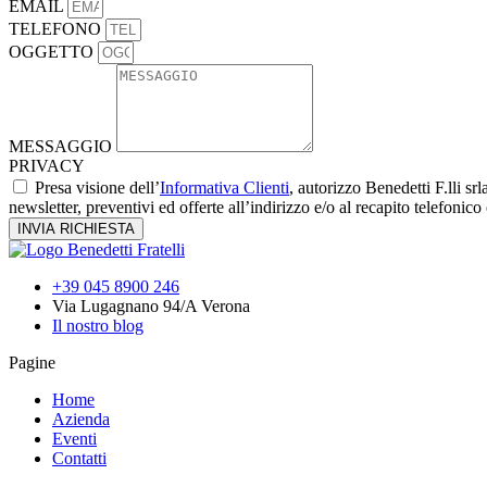
EMAIL
TELEFONO
OGGETTO
MESSAGGIO
PRIVACY
Presa visione dell’
Informativa Clienti
, autorizzo Benedetti F.lli sr
newsletter, preventivi ed offerte all’indirizzo e/o al recapito telefonico
INVIA RICHIESTA
+39 045 8900 246
Via Lugagnano 94/A Verona
Il nostro blog
Pagine
Home
Azienda
Eventi
Contatti