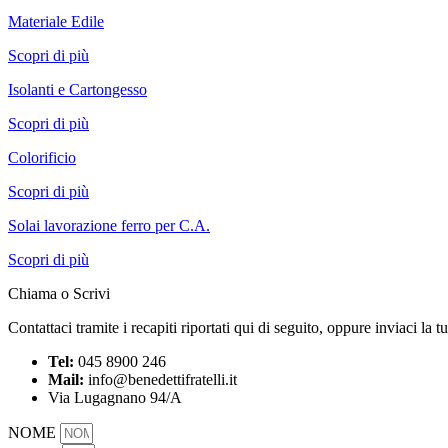
Materiale Edile
Scopri di più
Isolanti e Cartongesso
Scopri di più
Colorificio
Scopri di più
Solai lavorazione ferro per C.A.
Scopri di più
Chiama o Scrivi
Contattaci tramite i recapiti riportati qui di seguito, oppure inviaci la 
Tel:
045 8900 246
Mail:
info@benedettifratelli.it
Via Lugagnano 94/A
NOME