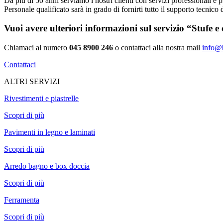
Da più di 50 anni serviamo i nostri clienti con servizi professionali e 
Personale qualificato sarà in grado di fornirti tutto il supporto tecnico d
Vuoi avere ulteriori informazioni sul servizio “Stufe 
Chiamaci al numero
045 8900 246
o contattaci alla nostra mail
info@be
Contattaci
ALTRI SERVIZI
Rivestimenti e piastrelle
Scopri di più
Pavimenti in legno e laminati
Scopri di più
Arredo bagno e box doccia
Scopri di più
Ferramenta
Scopri di più